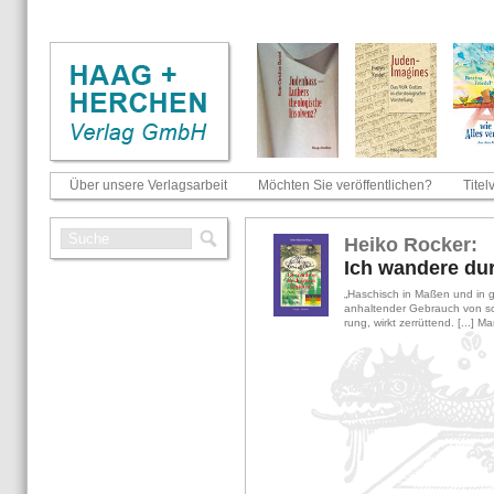
Über unsere Verlagsarbeit
Möchten Sie veröffentlichen?
Titel
Heiko Ro­cker:
Ich wan­de­re du
„Ha­schisch in Maßen und in gut
an­hal­ten­der Ge­brauch von sch
rung, wirkt zer­rüt­tend. [...] M