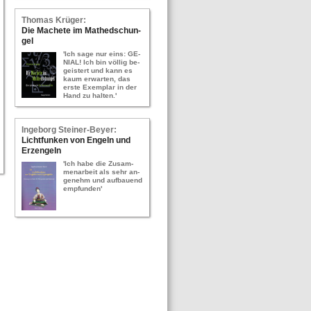
Tho­mas Krü­ger:
Die Ma­che­te im Ma­thed­schun­
gel
'Ich sage nur eins: GE­
NI­AL! Ich bin völ­lig be­
geis­tert und kann es
kaum er­war­ten, das
erste Ex­em­plar in der
Hand zu hal­ten.'
In­ge­borg Stei­ner-​Bey­er:
Licht­fun­ken von En­geln und
Erz­en­geln
'Ich habe die Zu­sam­
men­ar­beit als sehr an­
ge­nehm und auf­bau­end
emp­fun­den'