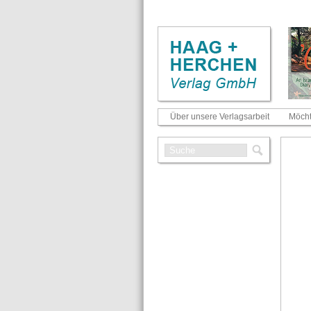
Über unsere Verlagsarbeit
Möcht