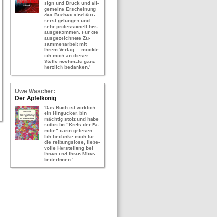
sign und Druck und all­
ge­mei­ne Er­schei­nung
des Bu­ches sind äus­
serst ge­lun­gen und
sehr pro­fes­sio­nell her­
aus­ge­kom­men. Für die
aus­ge­zeich­ne­te Zu­
sam­men­ar­beit mit
Ihrem Ver­lag ... möch­te
ich mich an die­ser
Stel­le noch­mals ganz
herz­lich be­dan­ken.'
Uwe Wa­scher:
Der Ap­fel­kö­nig
'Das Buch ist wirk­lich
ein Hin­gu­cker, bin
mäch­tig stolz und habe
so­fort im "Kreis der Fa­
mi­lie" darin ge­le­sen.
Ich be­dan­ke mich für
die rei­bungs­lo­se, lie­be­
vol­le Her­stel­lung bei
Ihnen und Ihren Mit­ar­
bei­te­rIn­nen.'