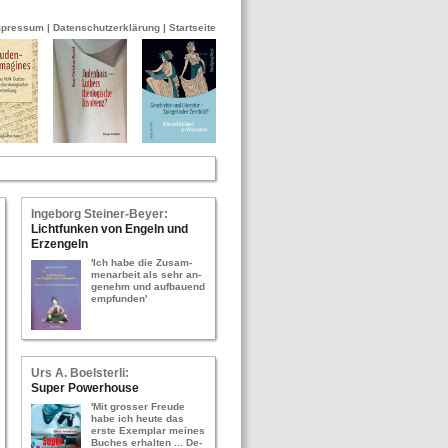
mpressum
|
Datenschutzerklärung
|
Startseite
In­ge­borg Stei­ner-​Bey­er:
Licht­fun­ken von En­geln und
Erz­en­geln
'Ich habe die Zu­sam­
men­ar­beit als sehr an­
ge­nehm und auf­bau­end
emp­fun­den'
Urs A. Bo­els­ter­li:
Super Power­hou­se
'Mit gros­ser Freu­de
habe ich heute das
erste Ex­em­plar mei­nes
Bu­ches er­hal­ten ... De­