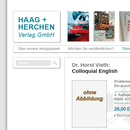
Über unsere Verlagsarbeit
Möchten Sie veröffentlichen?
Titel
Dr. Horst Vieth:
Col­lo­qui­al Eng­lish
Pro­ble­m
Ein pra­xi
1. Auf­la­
ISBN: 978-
26,00 
Buch be­