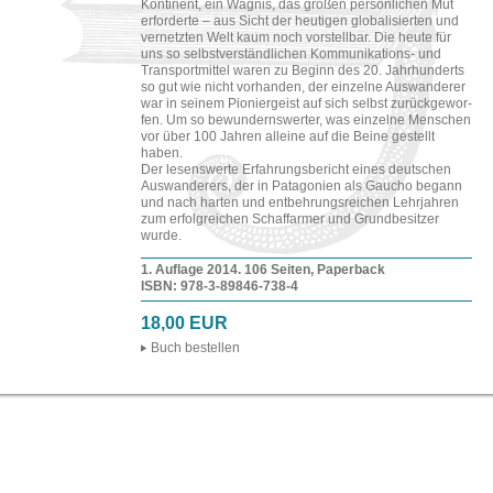
Kon­ti­nent, ein Wag­nis, das gro­ßen per­sön­li­chen Mut
er­for­der­te – aus Sicht der heu­ti­gen glo­ba­li­sier­ten und
ver­netz­ten Welt kaum noch vor­stell­bar. Die heute für
uns so selbst­ver­ständ­li­chen Kom­mu­ni­ka­ti­ons-​ und
Trans­port­mit­tel waren zu Be­ginn des 20. Jahr­hun­derts
so gut wie nicht vor­han­den, der ein­zel­ne Aus­wan­de­rer
war in sei­nem Pio­nier­geist auf sich selbst zu­rück­ge­wor­
fen. Um so be­wun­derns­wer­ter, was ein­zel­ne Men­schen
vor über 100 Jah­ren al­lei­ne auf die Beine ge­stellt
haben.
Der le­sens­wer­te Er­fah­rungs­be­richt eines deut­schen
Aus­wan­de­rers, der in Pa­ta­go­ni­en als Gau­cho be­gann
und nach har­ten und ent­beh­rungs­rei­chen Lehr­jah­ren
zum er­folg­rei­chen Schaf­far­mer und Grund­be­sit­zer
wurde.
1. Auf­la­ge 2014. 106 Sei­ten, Pa­per­back
ISBN: 978-​3-​89846-​738-​4
18,00 EUR
Buch be­stel­len