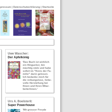
mpressum
|
Datenschutzerklärung
|
Startseite
Uwe Wa­scher:
Der Ap­fel­kö­nig
'Das Buch ist wirk­lich
ein Hin­gu­cker, bin
mäch­tig stolz und habe
so­fort im "Kreis der Fa­
mi­lie" darin ge­le­sen.
Ich be­dan­ke mich für
die rei­bungs­lo­se, lie­be­
vol­le Her­stel­lung bei
Ihnen und Ihren Mit­ar­
bei­te­rIn­nen.'
Urs A. Bo­els­ter­li:
Super Power­hou­se
'Mit gros­ser Freu­de