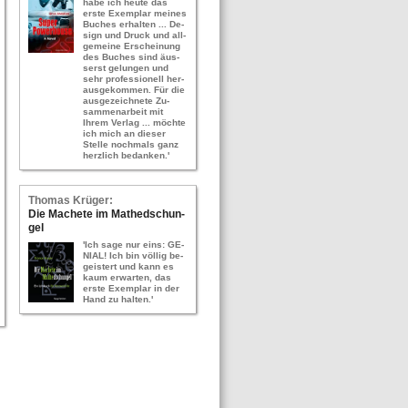
habe ich heute das
erste Ex­em­plar mei­nes
Bu­ches er­hal­ten ... De­
sign und Druck und all­
ge­mei­ne Er­schei­nung
des Bu­ches sind äus­
serst ge­lun­gen und
sehr pro­fes­sio­nell her­
aus­ge­kom­men. Für die
aus­ge­zeich­ne­te Zu­
sam­men­ar­beit mit
Ihrem Ver­lag ... möch­te
ich mich an die­ser
Stel­le noch­mals ganz
herz­lich be­dan­ken.'
Tho­mas Krü­ger:
Die Ma­che­te im Ma­thed­schun­
gel
'Ich sage nur eins: GE­
NI­AL! Ich bin völ­lig be­
geis­tert und kann es
kaum er­war­ten, das
erste Ex­em­plar in der
Hand zu hal­ten.'