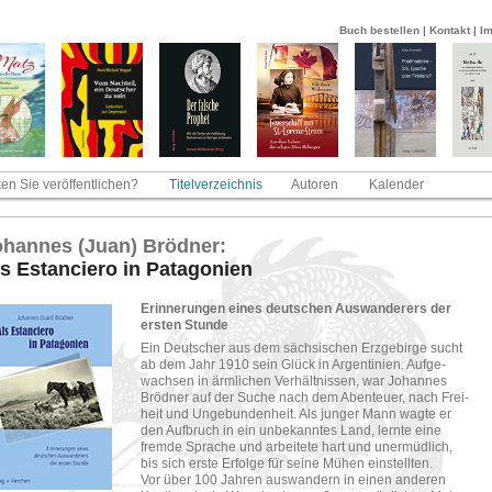
Buch bestellen
|
Kontakt
|
I
en Sie veröffentlichen?
Titelverzeichnis
Autoren
Kalender
­han­nes (Juan) Bröd­ner:
s Es­tan­cie­ro in Pa­ta­go­ni­en
Er­in­ne­run­gen eines deut­schen Aus­wan­de­rers der
ers­ten Stun­de
Ein Deut­scher aus dem säch­si­schen Erz­ge­bir­ge sucht
ab dem Jahr 1910 sein Glück in Ar­gen­ti­ni­en. Auf­ge­
wach­sen in ärm­li­chen Ver­hält­nis­sen, war Jo­han­nes
Bröd­ner auf der Suche nach dem Aben­teu­er, nach Frei­
heit und Un­ge­bun­den­heit. Als jun­ger Mann wagte er
den Auf­bruch in ein un­be­kann­tes Land, lern­te eine
frem­de Spra­che und ar­bei­te­te hart und un­er­müd­lich,
bis sich erste Er­fol­ge für seine Mühen ein­stell­ten.
Vor über 100 Jah­ren aus­wan­dern in einen an­de­ren