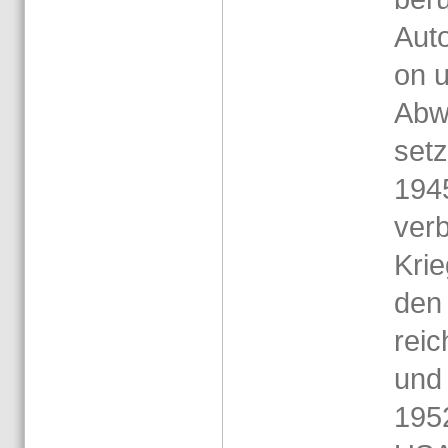
Auto
on u
Ab­w
setz
1945
ver­
Krie
den
reic
und 
1952