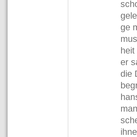
scho
ge­l
ge m
mus
heit
er s
die 
be­g
han­
mann
sch
ihne