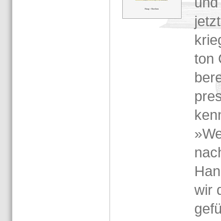
und 
jetz
krie
ton C
be­r
pres
kenn
»We
nach
Han­
wir 
ge­f