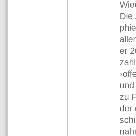
Wie­
Die 
phie
allen
er 2
zahl
›of­
und 
zu Fe
der 
schi
nahm