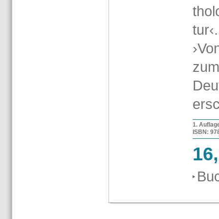
tho­l
tur‹.
›Von
zum 
Deut
er­s
1. Auf­la­
ISBN: 978-
16
Buc