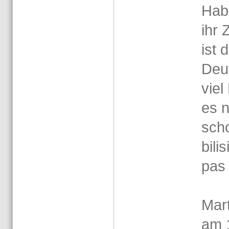
Habe
ihr 
ist 
Deut
viel
es n
scho
bi­li
pas 
Mar­
am 1