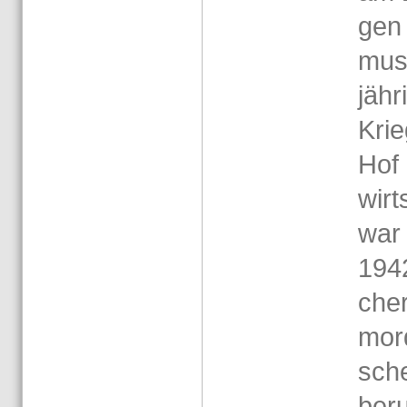
gen 
muss
jäh­
Krie
Hof 
wirt
war
1942
cher
mor­
sch
be­r