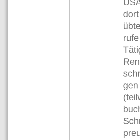
USA 
dort
übte
ru­f
Tä­t
Rent
schri
gen 
(teil
buc
Schr
preu