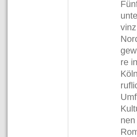
Fünf
un­t
vinz 
Nord
ge­w
re i
Köln
ruf­l
Um­f
Kul­t
nen 
Rom 