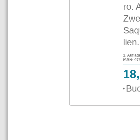
ro. 
Zwei
Saqu
li­en.
1. Auf­la­
ISBN: 978-
18
Buc