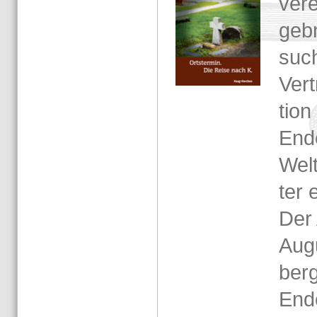
ver­e
geb­
su­c
Ver­
ti­o
End
Welt
ter e
Der 
Au­g
berg
Ende