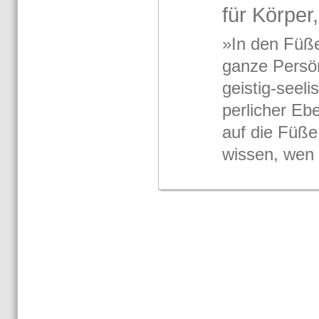
für Kör­pe
»In den Füßen
ganze Per­sön­
geis­tig-​see­
per­li­cher E
auf die Füße
wis­sen, wen 