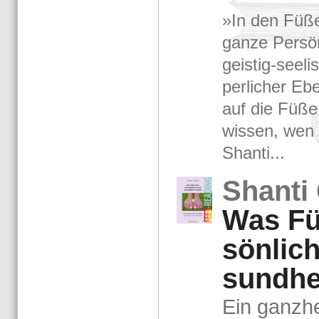
»In den Füßen
ganze Per­sön­
geis­tig-​see­
per­li­cher E
auf die Füße
wis­sen, wen
Shan­ti...
Shan­ti 
Was Fü
sön­lic
sund­he
Ein ganz­hei