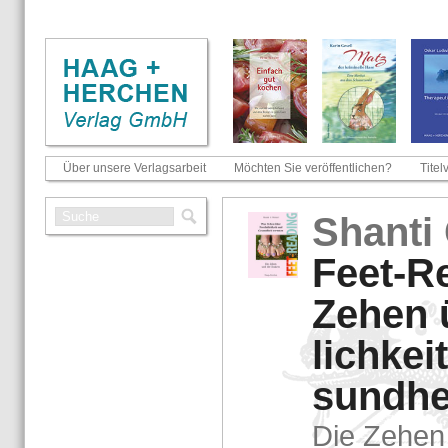
Über unsere Verlagsarbeit
Möchten Sie veröffentlichen?
Titel
Shan­ti 
Feet-​R
Zehen 
lich­ke
sund­hei
Die Zehen 