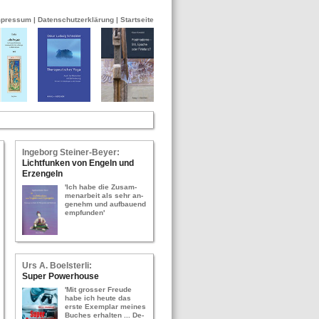
mpressum
|
Datenschutzerklärung
|
Startseite
In­ge­borg Stei­ner-​Bey­er:
Licht­fun­ken von En­geln und
Erz­en­geln
'Ich habe die Zu­sam­
men­ar­beit als sehr an­
ge­nehm und auf­bau­end
emp­fun­den'
Urs A. Bo­els­ter­li:
Super Power­hou­se
'Mit gros­ser Freu­de
habe ich heute das
erste Ex­em­plar mei­nes
Bu­ches er­hal­ten ... De­