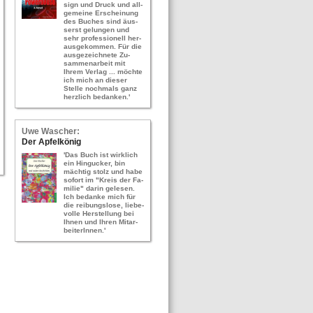
sign und Druck und all­
ge­mei­ne Er­schei­nung
des Bu­ches sind äus­
serst ge­lun­gen und
sehr pro­fes­sio­nell her­
aus­ge­kom­men. Für die
aus­ge­zeich­ne­te Zu­
sam­men­ar­beit mit
Ihrem Ver­lag ... möch­te
ich mich an die­ser
Stel­le noch­mals ganz
herz­lich be­dan­ken.'
Uwe Wa­scher:
Der Ap­fel­kö­nig
'Das Buch ist wirk­lich
ein Hin­gu­cker, bin
mäch­tig stolz und habe
so­fort im "Kreis der Fa­
mi­lie" darin ge­le­sen.
Ich be­dan­ke mich für
die rei­bungs­lo­se, lie­be­
vol­le Her­stel­lung bei
Ihnen und Ihren Mit­ar­
bei­te­rIn­nen.'