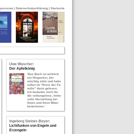
mpressum
|
Datenschutzerklärung
|
Startseite
Uwe Wa­scher:
Der Ap­fel­kö­nig
'Das Buch ist wirk­lich
ein Hin­gu­cker, bin
mäch­tig stolz und habe
so­fort im "Kreis der Fa­
mi­lie" darin ge­le­sen.
Ich be­dan­ke mich für
die rei­bungs­lo­se, lie­be­
vol­le Her­stel­lung bei
Ihnen und Ihren Mit­ar­
bei­te­rIn­nen.'
In­ge­borg Stei­ner-​Bey­er:
Licht­fun­ken von En­geln und
Erz­en­geln