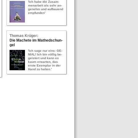
'Ich habe die Zu­sam­
men­ar­beit als sehr an­
ge­nehm und auf­bau­end
emp­fun­den'
Tho­mas Krü­ger:
Die Ma­che­te im Ma­thed­schun­
gel
'Ich sage nur eins: GE­
NI­AL! Ich bin völ­lig be­
geis­tert und kann es
kaum er­war­ten, das
erste Ex­em­plar in der
Hand zu hal­ten.'