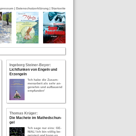
mpressum
|
Datenschutzerklärung
|
Startseite
In­ge­borg Stei­ner-​Bey­er:
Licht­fun­ken von En­geln und
Erz­en­geln
'Ich habe die Zu­sam­
men­ar­beit als sehr an­
ge­nehm und auf­bau­end
emp­fun­den'
Tho­mas Krü­ger:
Die Ma­che­te im Ma­thed­schun­
gel
'Ich sage nur eins: GE­
NI­AL! Ich bin völ­lig be­
geis­tert und kann es