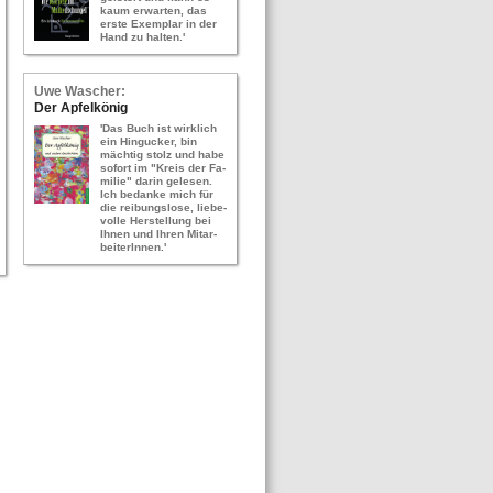
kaum er­war­ten, das
erste Ex­em­plar in der
Hand zu hal­ten.'
Uwe Wa­scher:
Der Ap­fel­kö­nig
'Das Buch ist wirk­lich
ein Hin­gu­cker, bin
mäch­tig stolz und habe
so­fort im "Kreis der Fa­
mi­lie" darin ge­le­sen.
Ich be­dan­ke mich für
die rei­bungs­lo­se, lie­be­
vol­le Her­stel­lung bei
Ihnen und Ihren Mit­ar­
bei­te­rIn­nen.'