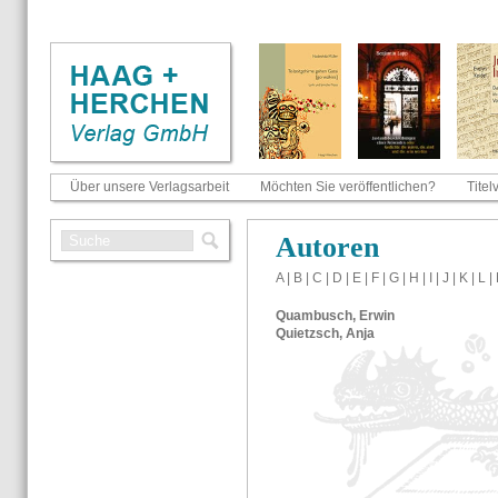
Über unsere Verlagsarbeit
Möchten Sie veröffentlichen?
Titel
Au­to­ren
A
|
B
|
C
|
D
|
E
|
F
|
G
|
H
|
I
|
J
|
K
|
L
|
Quam­busch, Erwin
Quietzsch, Anja