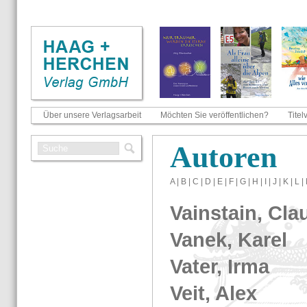
Über unsere Verlagsarbeit
Möchten Sie veröffentlichen?
Titel
Au­to­ren
A
|
B
|
C
|
D
|
E
|
F
|
G
|
H
|
I
|
J
|
K
|
L
|
Vain­s­tain, Cla
Vanek, Karel
Vater, Irma
Veit, Alex