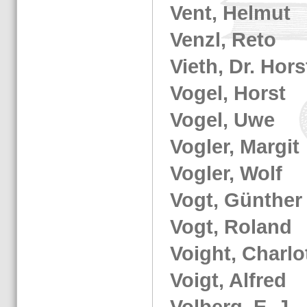
Vent, Hel­mut
Venzl, Reto
Vieth, Dr. Hors
Vogel, Horst
Vogel, Uwe
Vog­ler, Mar­git
Vog­ler, Wolf
Vogt, Gün­ther
Vogt, Ro­land
Voight, Char­lot
Voigt, Al­fred
Volberg, E. J.