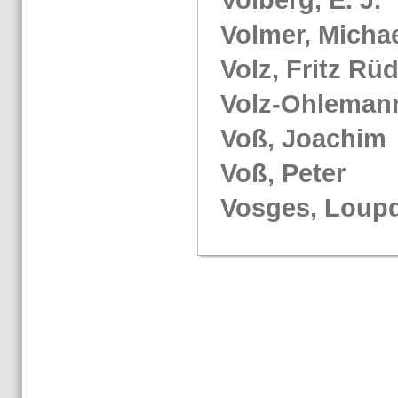
Vol­mer, Mi­cha­
Volz, Fritz Rü­d
Volz-​Oh­le­ma
Voß, Joa­chim
Voß, Peter
Vos­ges, Loup­