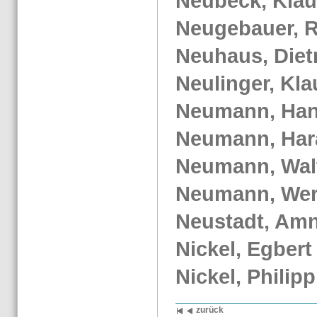
Neu­beck, Kla
Neu­ge­bau­er, R
Neu­haus, Diet­
Neu­lin­ger, Kl
Neu­mann, Han
Neu­mann, Ha­r
Neu­mann, Wal­
Neu­mann, Wer
Neu­stadt, Am
Ni­ckel, Eg­bert
Ni­ckel, Phil­ipp
zu­rück