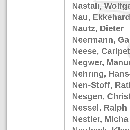
Nas­ta­li, Wolf­
Nau, Ek­ke­har
Nautz, Die­ter
Neer­mann, Ga­b
Neese, Carl­pe­
Negwer, Ma­nu­
Neh­ring, Hans
Nen-​Stoff, Rat
Nes­gen, Chris
Nes­sel, Ralph
Nest­ler, Micha