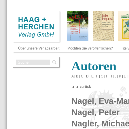
Über unsere Verlagsarbeit
Möchten Sie veröffentlichen?
Titel
Au­to­ren
A
|
B
|
C
|
D
|
E
|
F
|
G
|
H
|
I
|
J
|
K
|
L
|
zu­rück
Nagel, Eva-​Ma­
Nagel, Peter
Nag­ler, Mi­cha­e