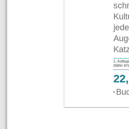
schn
Kul­t
jed
Au­g
Kat­
1. Auf­la­
ISBN: 978-
22
Buc