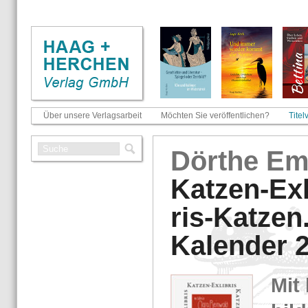
Über unsere Verlagsarbeit
Möchten Sie veröffentlichen?
Titel
Dörthe Emi
Kat­zen-​Ex­li
ris-​Kat­zen
Ka­len­der 
Mit 