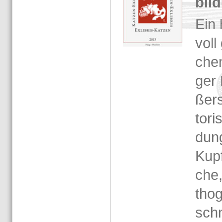
bil­
Ein h
voll 
chen­
ger 
ßerst
to­ri
dun­
Kup­f
che,
tho­
schn