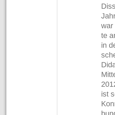
Dis­s
Jah
war 
te a
in de
sche
Di­d
Mitt
2012
ist 
Kon­
bund