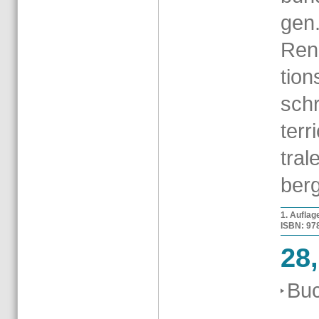
gen.
Ren­
ti­on
schr
ter­
tra­
berg
1. Auf­la­
ISBN: 978-
28
Buc