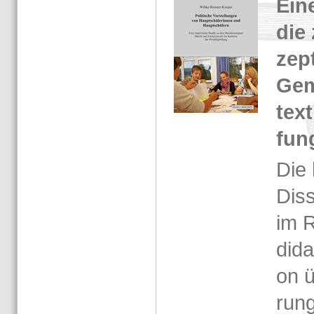
Eine
die 
zep
Ge­
text
fun
Die 
Dis­s
im R
di­da
on ü
rung