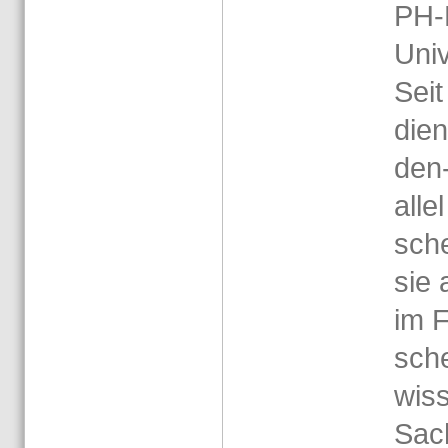
PH-​
Uni­v
Seit
dien
den-
al­le
sche
sie 
im Fa
sche
wis­s
Sach