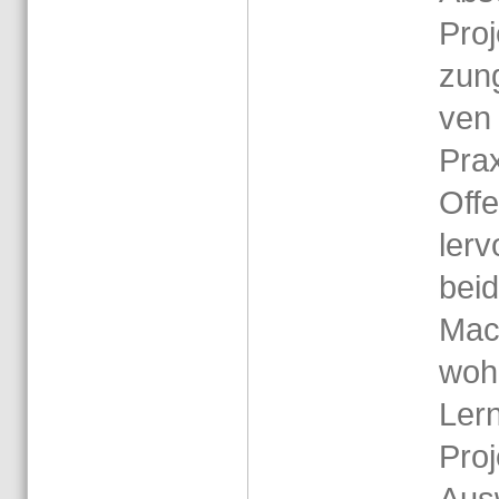
Pro­j
zung 
ven 
Pra­
Of­f
ler­
bei­
Mac
wohl
Ler­
Pro­
Aus­