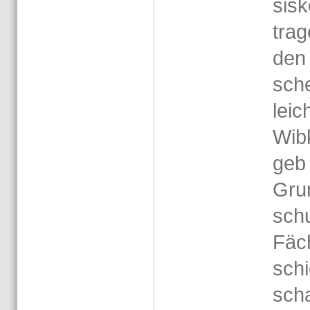
sis­
tra­
den 
sche
leich
Wibk
geb 
Grun
schu
Fä­c
schi
scha