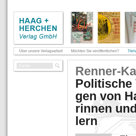
Über unsere Verlagsarbeit
Möchten Sie veröffentlichen?
Titel
Ren­ner-​K
Po­li­ti­sche
gen von Ha
rin­nen un
lern