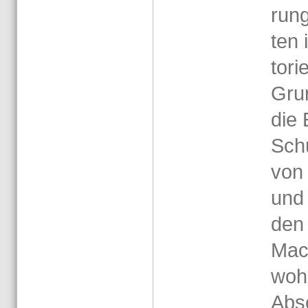
rung
ten 
to­ri
Grun
die 
Schü­
von 
und 
den 
Mac
wohl
Ab­s