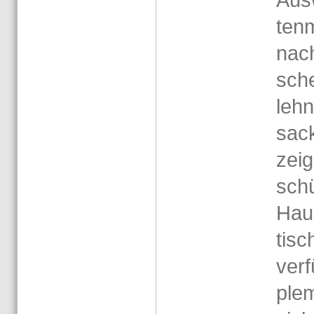
ten­m
nach
sche
leh­
sack
zei­
schü
Haup
ti­sc
ver­
ple­