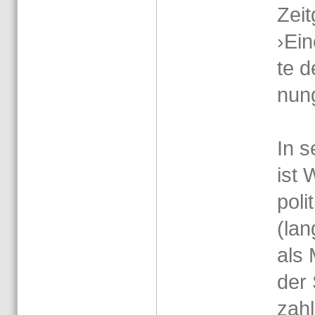
Zeit
›Ein
te d
nun­
In s
ist 
po­li
(lang
als 
der 
zahl