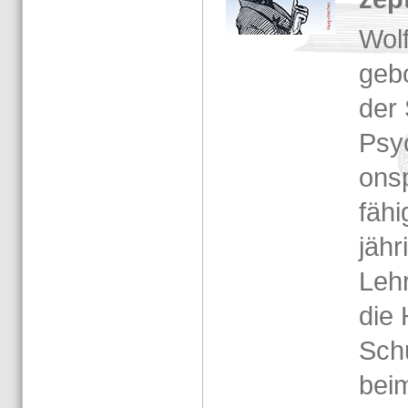
Wolf
ge­b
der S
Psy­c
ons­
fä­h
jäh­r
Leh­
die 
Schu
beim