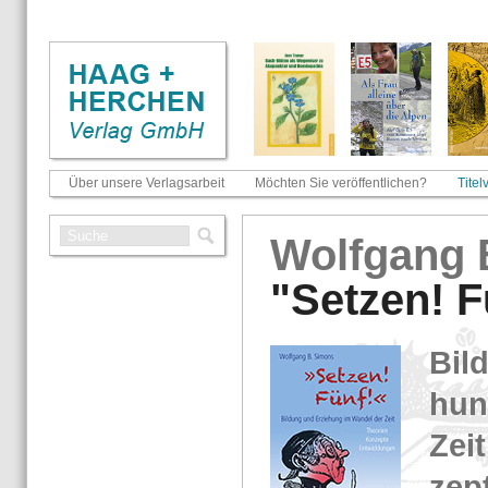
Über unsere Verlagsarbeit
Möchten Sie veröffentlichen?
Titel
Wolf­gang 
"Set­zen! F
Bil­
hun
Zeit
zep­