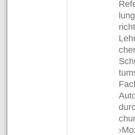
Re­fe
lung
richt
Leh­
chen
Schu
tums
Fach
Auto
durch
chu
›Mo­