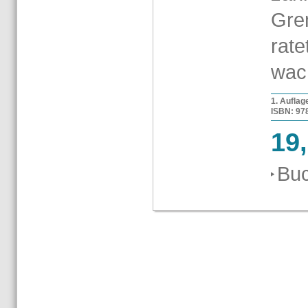
Gre­
ra­t
wac
1. Auf­la­
ISBN: 978-
19
Buc