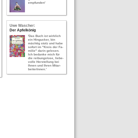
emp­fun­den'
Uwe Wa­scher:
Der Ap­fel­kö­nig
'Das Buch ist wirk­lich
ein Hin­gu­cker, bin
mäch­tig stolz und habe
so­fort im "Kreis der Fa­
mi­lie" darin ge­le­sen.
Ich be­dan­ke mich für
die rei­bungs­lo­se, lie­be­
vol­le Her­stel­lung bei
Ihnen und Ihren Mit­ar­
bei­te­rIn­nen.'