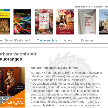
Buch bestellen
|
Kontakt
|
I
en Sie veröffentlichen?
Titelverzeichnis
Autoren
Kalender
r­ba­ra Warm­brodt:
au­or­an­ges
Apho­ris­men und Kurz­ge­schich­ten
Bar­ba­ra Warm­brodt, geb. 1959 in Gren­chen (Schweiz),
lebt in Len­gnau (Schweiz). Ver­wal­tungs­an­ge­stell­te,
Schrift­stel­le­rin und ehe­mals Kunst­ma­le­rin.
»Ge­schich­ten ent­ste­hen ja jeden Tag und sind ent­we­
der ein­ma­lig oder bald wie­der ver­ges­sen. Nach mei­
nem ers­ten Buch hatte ich plötz­lich Lust, eine Fort­set­
zung zu schrei­ben, mit an­de­ren Le­bens­vor­aus­set­zun­
gen und ge­än­der­ten An­sich­ten, im Glau­ben, dass ich
an­schlies­send alles ge­sagt haben würde – doch jetzt
muss ich fest­stel­len, dass wir immer wie­der neue Ge­