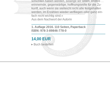
schich­ten haben wer­den, so­lan­ge wir leben, end­los …
er­in­nern­de, ge­gen­wär­ti­ge, hoff­nungs­vol­le für die Zu­
kunft, auch wenn sie viel­leicht nicht alle fest­ge­hal­ten
wer­den, im Er­zäh­len wie­der ver­flie­gen oder ganz ein­
fach nicht wich­tig sind.«
Aus dem Nach­wort der Au­to­rin
1. Auf­la­ge 2016. 110 Sei­ten, Pa­per­back
ISBN: 978-​3-​89846-​778-​0
14,00 EUR
Buch be­stel­len