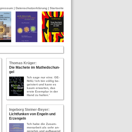
mpressum
|
Datenschutzerklärung
|
Startseite
Tho­mas Krü­ger:
Die Ma­che­te im Ma­thed­schun­
gel
'Ich sage nur eins: GE­
NI­AL! Ich bin völ­lig be­
geis­tert und kann es
kaum er­war­ten, das
erste Ex­em­plar in der
Hand zu hal­ten.'
In­ge­borg Stei­ner-​Bey­er:
Licht­fun­ken von En­geln und
Erz­en­geln
'Ich habe die Zu­sam­
men­ar­beit als sehr an­
ge­nehm und auf­bau­end