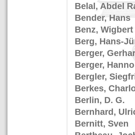
Belal, Abdel R
Ben­der, Hans
Benz, Wig­bert
Berg, Hans-​Jü
Ber­ger, Ger­har
Ber­ger, Hanno
Berg­ler, Sieg­f
Ber­kes, Char­lo
Ber­lin, D. G.
Bern­hard, Ul­r
Ber­nitt, Sven