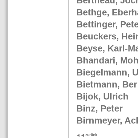
Ber­theau, Jo­
Be­th­ge, Eber­h
Bet­tin­ger, Pet
Beu­ckers, Hei
Beyse, Karl-​Ma
Bhan­da­ri, Mo­h
Bie­gel­mann, U
Biet­mann, Ber
Bijok, Ul­rich
Binz, Peter
Birn­mey­er, A
zu­rück