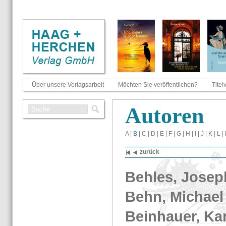
Über unsere Verlagsarbeit
Möchten Sie veröffentlichen?
Titel
Au­to­ren
A
|
B
|
C
|
D
|
E
|
F
|
G
|
H
|
I
|
J
|
K
|
L
|
zu­rück
Beh­les, Jo­sep
Behn, Mi­cha­el
Bein­hau­er, Ka