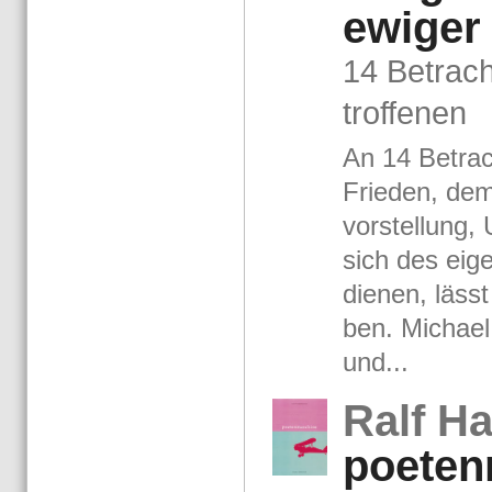
ewi­ger
14 Be­trach
trof­fe­nen
An 14 Be­trac
Frie­den, dem
vor­stel­lung,
sich des ei­g
die­nen, lässt
ben. Mi­cha­e
und...
Ralf Ha
poe­ten