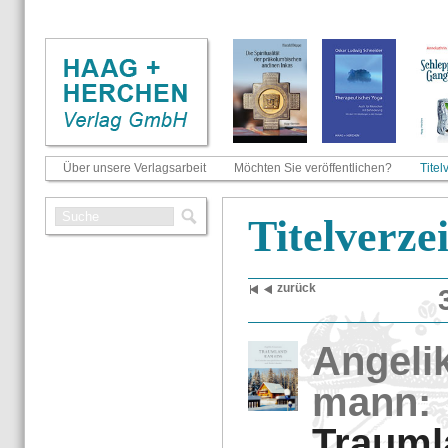
Über unsere Verlagsarbeit
Möchten Sie veröffentlichen?
Titel
Ti­tel­ver­ze
zu­rück
An­ge­li
mann:
Traum­l