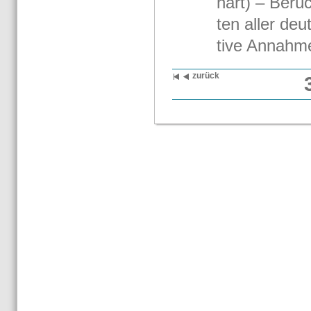
hart) – Be­rüc
ten aller deut
ti­ve An­nah­me
zu­rück