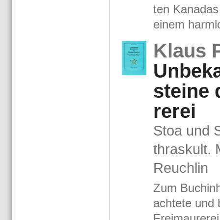
ten Ka­na­das
einem harm­lo
Klaus P
Un­be­k
stei­ne
re­rei
Stoa und St
thras­kult. 
Reuch­lin
Zum Buch­in­h
ach­te­te und 
Frei­mau­re­re