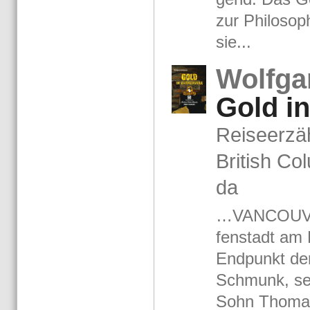
zur Phi­lo­so­
sie...
Wolf­g
Gold in 
Rei­se­er­zä
Bri­tish Co
da
…VAN­COU­VER
fen­stadt am P
End­punkt de
Schmunk, sei
Sohn Tho­ma