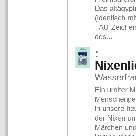
Das alt­ägyp­t
(iden­tisch mi
TAU-​Zei­chen)
des...
:
Ni­xen­l
Was­ser­frau
Ein ur­al­ter 
Men­schen­ge­
in un­se­re he
der Nixen und
Mär­chen un