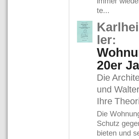
immer wie­der 
te...
Karl­he
ler:
Woh­nu
20er J
Die Ar­chi­
und Wal­te
Ihre Theo­r
Die Woh­nun
Schutz gegen 
bie­ten und se