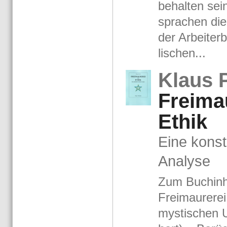
be­hal­ten sein
spra­chen die
der Ar­bei­ter
li­schen...
Klaus P
Frei­ma
Ethik
Eine kon­stru
Ana­ly­se
Zum Buch­in­ha
Frei­mau­re­rei 
mys­ti­schen 