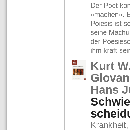
Der Poet kom
»ma­chen«. Er
Po­ie­sis ist 
seine Ma­chu
der Poe­sie­s
ihm kraft sei­n
Kurt W.
Gio­van
Hans Jü
Schwie­
schei­d
Krank­heit,