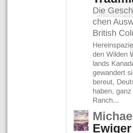
Die Ge­schi
chen Aus­w
Bri­tish Co­
Her­ein­spa­z
den Wil­den 
lands Ka­na­d
ge­wan­dert s
be­reut, Deut
haben, ganz i
Ranch...
Mi­cha­
Ewi­ger