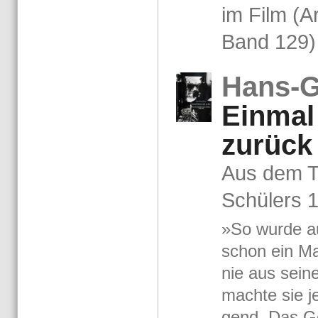
im Film (Ar
Band 129)
Hans-​
Ein­ma
zu­rück
Aus dem Ta
Schü­lers 
»So wurde au
schon ein Ma
nie aus sei­
mach­te sie j
gend. Das Ge­