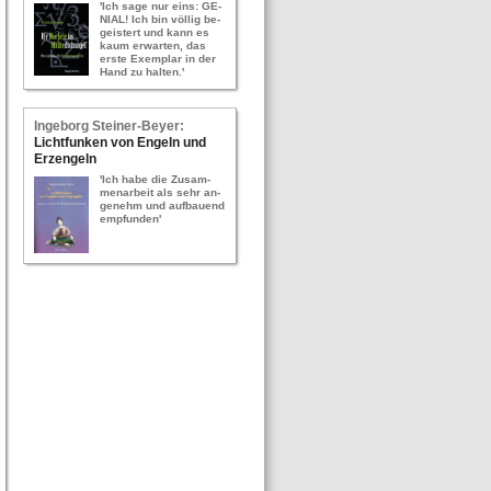
'Ich sage nur eins: GE­
NI­AL! Ich bin völ­lig be­
geis­tert und kann es
kaum er­war­ten, das
erste Ex­em­plar in der
Hand zu hal­ten.'
In­ge­borg Stei­ner-​Bey­er:
Licht­fun­ken von En­geln und
Erz­en­geln
'Ich habe die Zu­sam­
men­ar­beit als sehr an­
ge­nehm und auf­bau­end
emp­fun­den'