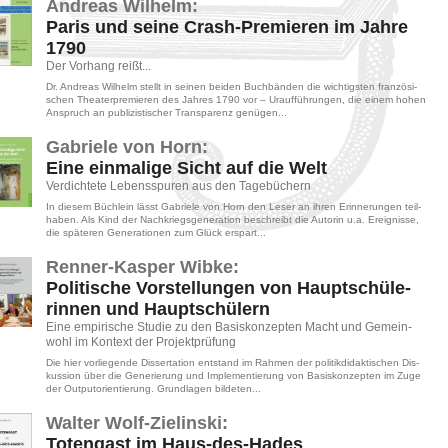
An­dre­as Wil­helm:
Paris und seine Crash-​Pre­mie­ren im Jahre
1790
Der Vor­hang reißt...
Dr. An­dre­as Wil­helm stellt in sei­nen bei­den Buch­bän­den die wich­tigs­ten fran­zö­si­
schen Thea­ter­pre­mie­ren des Jah­res 1790 vor – Ur­auf­füh­run­gen, die einem hohen
An­spruch an pu­bli­zis­ti­scher Trans­pa­renz ge­nü­gen...
Ga­brie­le von Horn:
Eine ein­ma­li­ge Sicht auf die Welt
Ver­dich­te­te Le­bens­spu­ren aus den Ta­ge­bü­chern
In die­sem Büch­lein lässt Ga­brie­le von Horn den Leser an ihren Er­in­ne­run­gen teil­
ha­ben. Als Kind der Nach­kriegs­ge­ne­ra­ti­on be­schreibt die Au­to­rin u.a. Er­eig­nis­se,
die spä­te­ren Ge­ne­ra­tio­nen zum Glück er­spart...
Ren­ner-​Kas­per Wibke:
Po­li­ti­sche Vor­stel­lun­gen von Haupt­schü­le­
rin­nen und Haupt­schü­lern
Eine em­pi­ri­sche Stu­die zu den Ba­sis­kon­zep­ten Macht und Ge­mein­
wohl im Kon­text der Pro­jekt­prü­fung
Die hier vor­lie­gen­de Dis­ser­ta­ti­on ent­stand im Rah­men der po­li­tik­di­dak­ti­schen Dis­
kus­si­on über die Ge­ne­rie­rung und Im­ple­men­tie­rung von Ba­sis­kon­zep­ten im Zuge
der Out­pu­to­ri­en­tie­rung. Grund­la­gen bil­de­ten...
Wal­ter Wolf-​Zie­lin­ski:
To­ten­gast im Haus-​des-​Ha­des