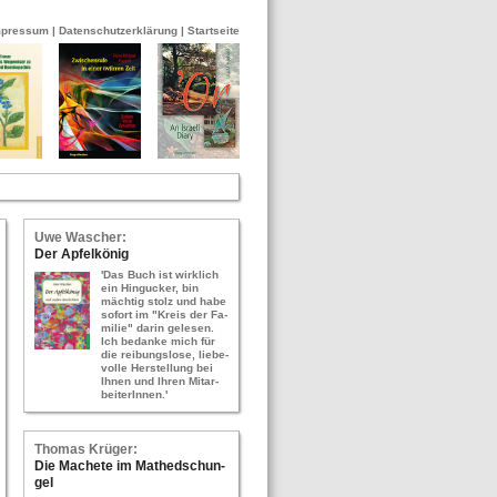
mpressum
|
Datenschutzerklärung
|
Startseite
Uwe Wa­scher:
Der Ap­fel­kö­nig
'Das Buch ist wirk­lich
ein Hin­gu­cker, bin
mäch­tig stolz und habe
so­fort im "Kreis der Fa­
mi­lie" darin ge­le­sen.
Ich be­dan­ke mich für
die rei­bungs­lo­se, lie­be­
vol­le Her­stel­lung bei
Ihnen und Ihren Mit­ar­
bei­te­rIn­nen.'
Tho­mas Krü­ger:
Die Ma­che­te im Ma­thed­schun­
gel