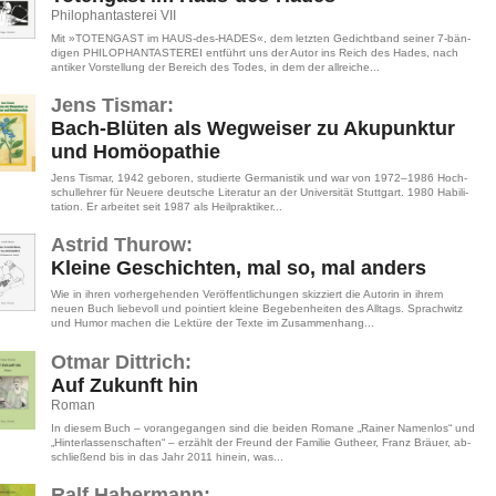
Phi­lo­phan­tas­te­rei VII
Mit »TO­TEN­GAST im HAUS-​des-​HA­DES«, dem letz­ten Ge­dicht­band sei­ner 7-​bän­
di­gen PHI­LO­PHAN­TAS­TE­REI ent­führt uns der Autor ins Reich des Hades, nach
an­ti­ker Vor­stel­lung der Be­reich des Todes, in dem der all­rei­che...
Jens Tis­mar:
Bach-​Blü­ten als Weg­wei­ser zu Aku­punk­tur
und Ho­möo­pa­thie
Jens Tis­mar, 1942 ge­bo­ren, stu­dier­te Ger­ma­nis­tik und war von 1972–1986 Hoch­
schul­leh­rer für Neue­re deut­sche Li­te­ra­tur an der Uni­ver­si­tät Stutt­gart. 1980 Ha­bi­li­
ta­ti­on. Er ar­bei­tet seit 1987 als Heil­prak­ti­ker...
As­trid Thu­row:
Klei­ne Ge­schich­ten, mal so, mal an­ders
Wie in ihren vor­her­ge­hen­den Ver­öf­f­ent­li­chun­gen skiz­ziert die Au­to­rin in ihrem
neuen Buch lie­be­voll und poin­tiert klei­ne Be­ge­ben­hei­ten des All­tags. Sprach­witz
und Humor ma­chen die Lek­tü­re der Texte im Zu­sam­men­hang...
Otmar Dittrich:
Auf Zu­kunft hin
Roman
In die­sem Buch – vor­an­ge­gan­gen sind die bei­den Ro­ma­ne „Rai­ner Na­men­los“ und
„Hin­ter­las­sen­schaf­ten“ – er­zählt der Freund der Fa­mi­lie Gut­heer, Franz Bräu­er, ab­
schlie­ßend bis in das Jahr 2011 hin­ein, was...
Ralf Ha­ber­mann: